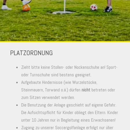
PLATZORDNUNG
Zieht bitte keine Stollen- oder Nockenschuhe an! Sport-
oder Turnschuhe sind bestens geeignet.
Aufgebaute Hindernisse (wie Wurzelstöcke,
Steinmauern, Torwand o.ä.) dürfen
nicht
betreten oder
zum Sitzen verwendet werden.
Die Benutzung der Anlage geschieht auf eigene Gefahr.
Die Aufsichtspflicht für Kinder obliegt den Eltern. Kinder
unter 10 Jahren nur in Begleitung eines Erwachsenen!
Zugang zu unserer Soccergolfanlage erfolgt nur über