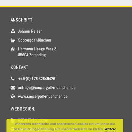
ANSCHRIFT
Johann Reiser
Soccergolf München
Hermann-Haage-Weg 3
85604 Zorneding
KONTAKT
+49 (0) 176 32649426
anfrage@soccergolf-muenchen.de
www.soccergolf-muenchen.de
WEBDESIGN:
REDO IT-Solutions
Wir setzen technische und analytische Cookies ein um Ihnen die
www.redo-solutions.de
beste Nutzungserfahrung auf unserer Webseite zu bieten.
Weitere