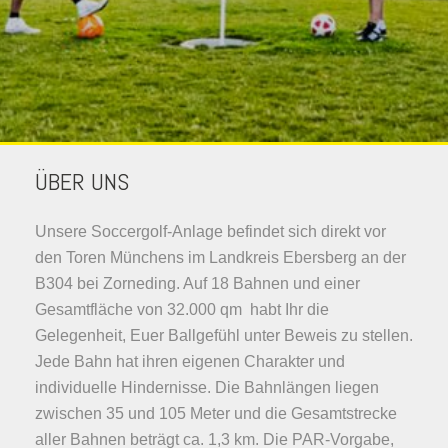
ÜBER UNS
Unsere Soccergolf-Anlage befindet sich direkt vor
den Toren Münchens im Landkreis Ebersberg an der
B304 bei Zorneding. Auf 18 Bahnen und einer
Gesamtfläche von 32.000 qm habt Ihr die
Gelegenheit, Euer Ballgefühl unter Beweis zu stellen.
Jede Bahn hat ihren eigenen Charakter und
individuelle Hindernisse. Die Bahnlängen liegen
zwischen 35 und 105 Meter und die Gesamtstrecke
aller Bahnen beträgt ca. 1,3 km. Die PAR-Vorgabe,