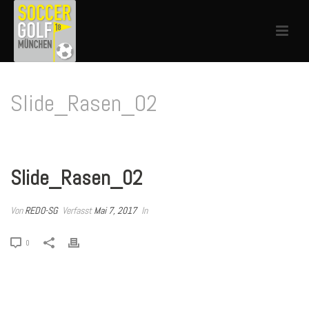
Slide_Rasen_02
HOME
»
SLIDE_RASEN_02
Slide_Rasen_02
Von
REDO-SG
Verfasst
Mai 7, 2017
In
0