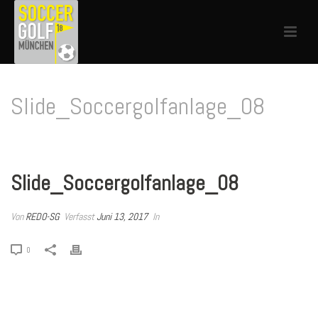
Slide_Soccergolfanlage_08
HOME
»
SLIDE_SOCCERGOLFANLAGE_08
Slide_Soccergolfanlage_08
Von
REDO-SG
Verfasst
Juni 13, 2017
In
0